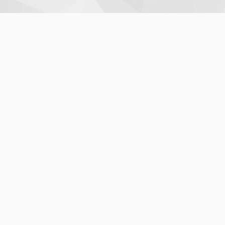
INSTITUCIONAL
Agenda
Chamamentos Públicos
Composição das Gestões
Estrutura e Competências
Legislação
Parcerias Institucionais
Regionais
Sede
Site Institucional
ATOS NORMATIVOS