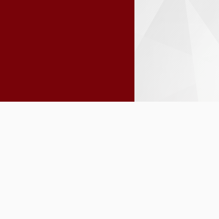
INSTITUCIONAL
GESTÃO F
Agenda
Auxílios F
Chamamentos Públicos
Diárias, J
Composição das Gestões
terrestres
Estrutura e Competências
Inadimplên