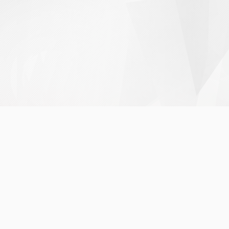
Acessibilidade
etivos
rios