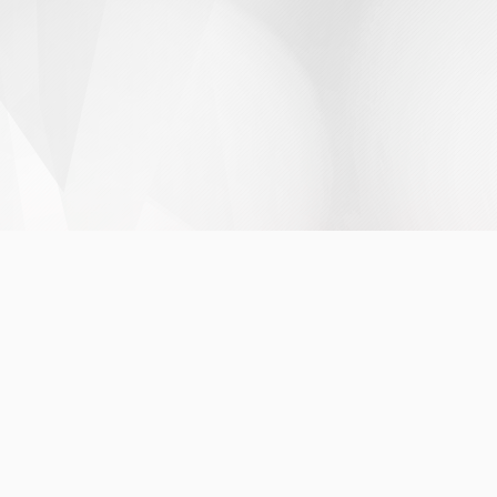
INANCEIRA
RECURSOS HUMANOS
inanceiros e Programas
Concurso Público 2023
etons, Auxílios, Transportes
Concursos e Processos Sel
 e Reembolsos
Convocação
cia
Funcionários, Cargos e Salá