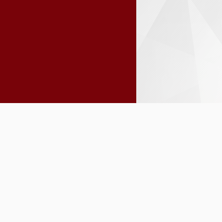
INSTITUCIONAL
GESTÃO F
Agenda
Auxílios F
Chamamentos Públicos
Diárias, J
Composição das Gestões
terrestres
Estrutura e Competências
Inadimplên