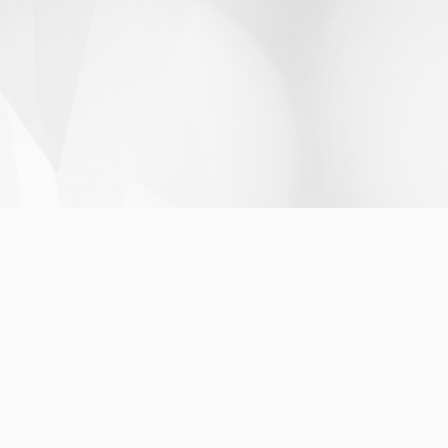
INANCEIRA
RECURSOS HUMANOS
inanceiros e Programas
Concurso Público 2023
etons, Auxílios, Transportes
Concursos e Processos Sel
 e Reembolsos
Convocação
cia
Funcionários, Cargos e Salá