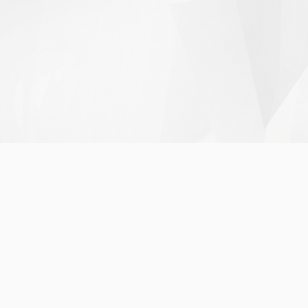
Acessibilidade
etivos
rios